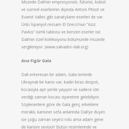
Müzede Dali’nin empresyonist, fütürist, kübist
ve sürreel eserlerinin dışında Antoni Pitxot ve
Evarist Valles gibi sanatçıların eserleri de var.
Ünlü İspanyol ressam El Greco’nun “Aziz
Pavlus” isimli tablosu ve benzeri eserler ise
Dali’nin özel koleksiyonu bölümünde müzede
sergileniyor. (www.salvador-dali.org)
Ana Figür Gala
Dali enteresan bir adam, Gala isminde
Ukraynalı bir karısı var, kadın biraz despot,
kocasıyla ayrı yerde yaşıyor ve sadece izin
verdiği zaman kocası ziyaretine gelebiliyor.
Söylenenlere göre de Gala genç erkeklere
meraklı, karısının sefa anlarında Dali’ye düşen
ise çoğu zaman seyirci rolü ama adam gene
de karısını seviyor! Bütün resimlerinde ve