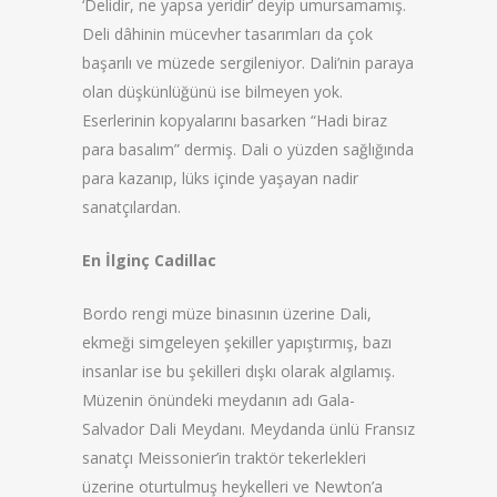
‘Delidir, ne yapsa yeridir’ deyip umursamamış.
Deli dâhinin mücevher tasarımları da çok
başarılı ve müzede sergileniyor. Dali’nin paraya
olan düşkünlüğünü ise bilmeyen yok.
Eserlerinin kopyalarını basarken “Hadi biraz
para basalım” dermiş. Dali o yüzden sağlığında
para kazanıp, lüks içinde yaşayan nadir
sanatçılardan.
En İlginç Cadillac
Bordo rengi müze binasının üzerine Dali,
ekmeği simgeleyen şekiller yapıştırmış, bazı
insanlar ise bu şekilleri dışkı olarak algılamış.
Müzenin önündeki meydanın adı Gala-
Salvador Dali Meydanı. Meydanda ünlü Fransız
sanatçı Meissonier’in traktör tekerlekleri
üzerine oturtulmuş heykelleri ve Newton’a