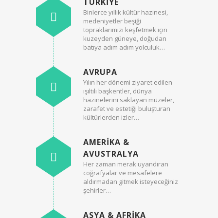
TÜRKIYE
Binlerce yıllık kültür hazinesi,
medeniyetler beşiği
topraklarımızı keşfetmek için
kuzeyden güneye, doğudan
batıya adım adım yolculuk…
AVRUPA
Yılın her dönemi ziyaret edilen
ışıltılı başkentler, dünya
hazinelerini saklayan müzeler,
zarafet ve estetiği buluşturan
kültürlerden izler…
AMERIKA &
AVUSTRALYA
Her zaman merak uyandıran
coğrafyalar ve mesafelere
aldırmadan gitmek isteyeceğiniz
şehirler…
ASYA & AFRIKA