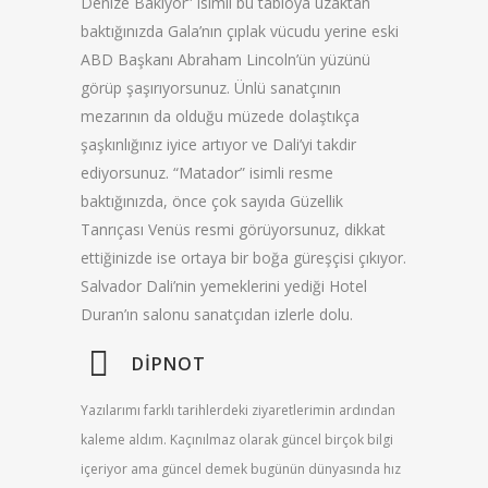
Denize Bakıyor” isimli bu tabloya uzaktan
baktığınızda Gala’nın çıplak vücudu yerine eski
ABD Başkanı Abraham Lincoln’ün yüzünü
görüp şaşırıyorsunuz. Ünlü sanatçının
mezarının da olduğu müzede dolaştıkça
şaşkınlığınız iyice artıyor ve Dali’yi takdir
ediyorsunuz. “Matador” isimli resme
baktığınızda, önce çok sayıda Güzellik
Tanrıçası Venüs resmi görüyorsunuz, dikkat
ettiğinizde ise ortaya bir boğa güreşçisi çıkıyor.
Salvador Dali’nin yemeklerini yediği Hotel
Duran’ın salonu sanatçıdan izlerle dolu.
DİPNOT
Yazılarımı farklı tarihlerdeki ziyaretlerimin ardından
kaleme aldım. Kaçınılmaz olarak güncel birçok bilgi
içeriyor ama güncel demek bugünün dünyasında hız